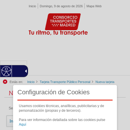
Pasar al contenido principal
Inicio
Domingo, 9 de agosto de 2026
Mapa Web
MENU
Estás en:
Inicio
Tarjeta Transporte Público Personal
Nueva tarjeta
Configuración de Cookies
Nueva tarjeta
Usamos cookies técnicas, analíticas, publicitarias y de
Selecciona una de las siguientes opciones:
personalización (propias y de terceros).
Para ver información detallada sobre las cookies pulse
Individual
Colectivos
Aquí